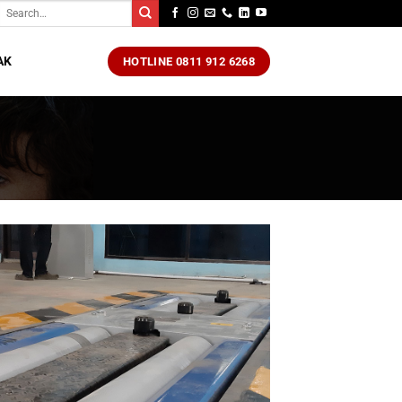
Search
for:
AK
HOTLINE 0811 912 6268